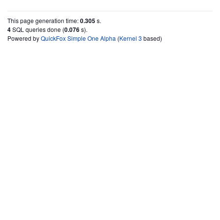
This page generation time:
0.305
s.
4
SQL queries done (
0.076
s).
Powered by
QuickFox Simple One Alpha
(
Kernel 3
based)